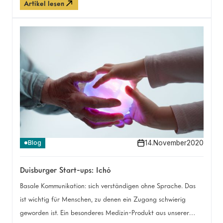
Artikel lesen
Unternehmen kämpfen vielerorts um ihre Existenz. Wir haben
uns gefragt, wie insbesondere Sozialunternehmer:innen aktuell
damit umgehen.
14
.
November
2020
Blog
Duisburger Start-ups: Ichó
Basale Kommunikation: sich verständigen ohne Sprache. Das
ist wichtig für Menschen, zu denen ein Zugang schwierig
geworden ist. Ein besonderes Medizin-Produkt aus unserer