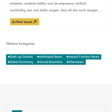
arbeiten, anderen helfen und sie empowern, wirklich
nachhaltig sein und dafür sorgen, dass all das auch morgen so
bleibt: Als Impact Start-up-Schmiede vergeben wir bereits
Artikel lesen
seit fünf Jahren Start-up-Stipendien für junge Green & Social
Entrepreneurs auf dem Campus des Family Equity
Unternehmens Haniel.
Weitere Kategorien
Start-up Stories
Anthropia News
Impact Factory News
Green Economy
Social Business
Interviews