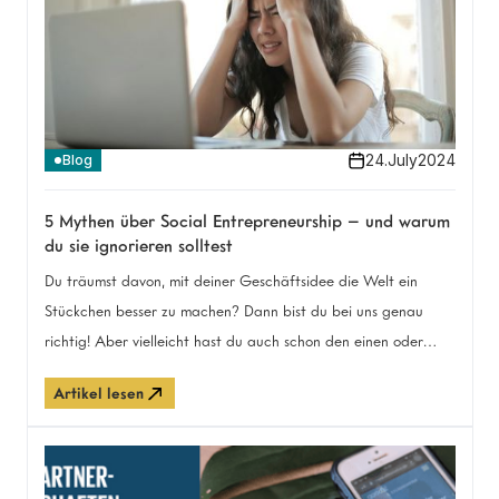
24
.
July
2024
Blog
5 Mythen über Social Entrepreneurship – und warum
du sie ignorieren solltest
Du träumst davon, mit deiner Geschäftsidee die Welt ein
Stückchen besser zu machen? Dann bist du bei uns genau
richtig! Aber vielleicht hast du auch schon den einen oder
anderen Mythos über Social Entrepreneurship gehört, der dich
Artikel lesen
zögern lässt. Wir haben in unserer Community die Top-Mythen
gesammelt, die Gründer:innen immer wieder zu Ohren
kommen. In diesem Artikel räumen wir gemeinsam mit diesen
Missverständnissen auf und zeigen dir, wie die Impact Factory