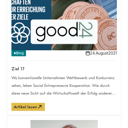
dir dabei hilft, deinen Traum vom Impact Startup zu
verwirklichen!
24
.
August
2021
Blog
Ziel 17
Wo konventionelle Unternehmen Wettbewerb und Konkurrenz
sehen, leben Social Entrepreneure Kooperation. Wie durch
diese neue Sicht auf die Wirtschaftswelt der Erfolg anderer
auch zum eigenen werden kann, erfahrt ihr hier. Denn
Artikel lesen
gemeinsam geht einfach mehr.