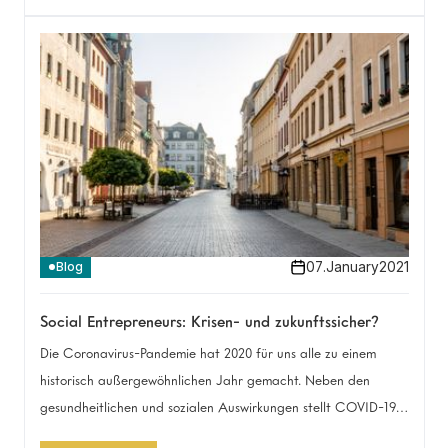
Ab heute möchten wir euch näher an diesen Gedanken und
Zukunftsfragen teilhaben lassen: Im Anthropia-Podcast
Aufwind Zukunft.
07
.
January
2021
Blog
Social Entrepreneurs: Krisen- und zukunftssicher?
Die Coronavirus-Pandemie hat 2020 für uns alle zu einem
historisch außergewöhnlichen Jahr gemacht. Neben den
gesundheitlichen und sozialen Auswirkungen stellt COVID-19
auch die Wirtschaft auf eine harte Probe. Vor allem kleinere