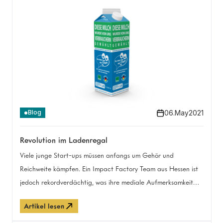
06
.
May
2021
Blog
Revolution im Ladenregal
Viele junge Start-ups müssen anfangs um Gehör und
Reichweite kämpfen. Ein Impact Factory Team aus Hessen ist
jedoch rekordverdächtig, was ihre mediale Aufmerksamkeit
angeht – nicht zuletzt, da quasi jede:r von uns gefragt ist: Die
Artikel lesen
Vision von „Du bist hier der Chef“.