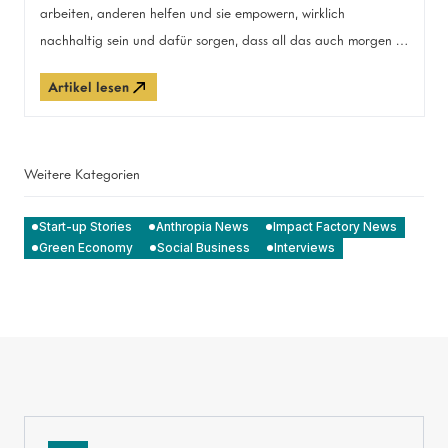
arbeiten, anderen helfen und sie empowern, wirklich
nachhaltig sein und dafür sorgen, dass all das auch morgen so
bleibt: Als Impact Start-up-Schmiede vergeben wir bereits
Artikel lesen
seit fünf Jahren Start-up-Stipendien für junge Green & Social
Entrepreneurs auf dem Campus des Family Equity
Unternehmens Haniel.
Weitere Kategorien
Start-up Stories
Anthropia News
Impact Factory News
Green Economy
Social Business
Interviews