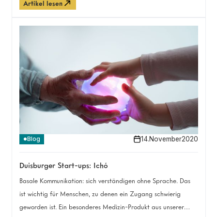
Artikel lesen
Unternehmen kämpfen vielerorts um ihre Existenz. Wir haben
uns gefragt, wie insbesondere Sozialunternehmer:innen aktuell
damit umgehen.
14
.
November
2020
Blog
Duisburger Start-ups: Ichó
Basale Kommunikation: sich verständigen ohne Sprache. Das
ist wichtig für Menschen, zu denen ein Zugang schwierig
geworden ist. Ein besonderes Medizin-Produkt aus unserer