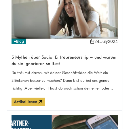
24
.
July
2024
Blog
5 Mythen über Social Entrepreneurship – und warum
du sie ignorieren solltest
Du träumst davon, mit deiner Geschäftsidee die Welt ein
Stückchen besser zu machen? Dann bist du bei uns genau
richtig! Aber vielleicht hast du auch schon den einen oder
anderen Mythos über Social Entrepreneurship gehört, der dich
Artikel lesen
zögern lässt. Wir haben in unserer Community die Top-Mythen
gesammelt, die Gründer:innen immer wieder zu Ohren
kommen. In diesem Artikel räumen wir gemeinsam mit diesen
Missverständnissen auf und zeigen dir, wie die Impact Factory