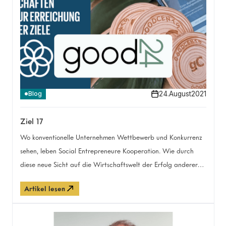
dir dabei hilft, deinen Traum vom Impact Startup zu
verwirklichen!
24
.
August
2021
Blog
Ziel 17
Wo konventionelle Unternehmen Wettbewerb und Konkurrenz
sehen, leben Social Entrepreneure Kooperation. Wie durch
diese neue Sicht auf die Wirtschaftswelt der Erfolg anderer
auch zum eigenen werden kann, erfahrt ihr hier. Denn
Artikel lesen
gemeinsam geht einfach mehr.