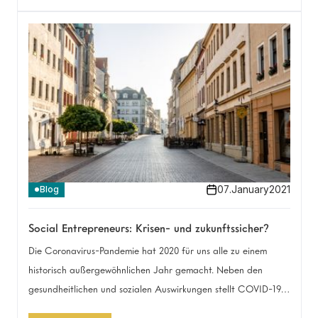
Ab heute möchten wir euch näher an diesen Gedanken und
Zukunftsfragen teilhaben lassen: Im Anthropia-Podcast
Aufwind Zukunft.
07
.
January
2021
Blog
Social Entrepreneurs: Krisen- und zukunftssicher?
Die Coronavirus-Pandemie hat 2020 für uns alle zu einem
historisch außergewöhnlichen Jahr gemacht. Neben den
gesundheitlichen und sozialen Auswirkungen stellt COVID-19
auch die Wirtschaft auf eine harte Probe. Vor allem kleinere