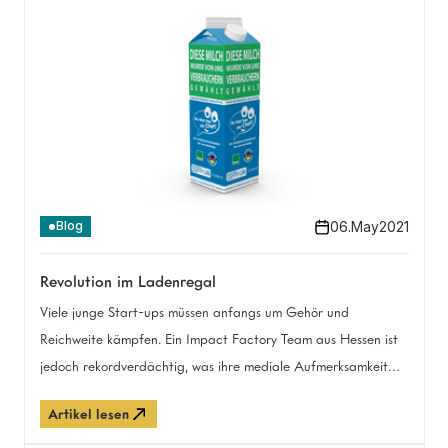
06
.
May
2021
Blog
Revolution im Ladenregal
Viele junge Start-ups müssen anfangs um Gehör und
Reichweite kämpfen. Ein Impact Factory Team aus Hessen ist
jedoch rekordverdächtig, was ihre mediale Aufmerksamkeit
angeht – nicht zuletzt, da quasi jede:r von uns gefragt ist: Die
Artikel lesen
Vision von „Du bist hier der Chef“.