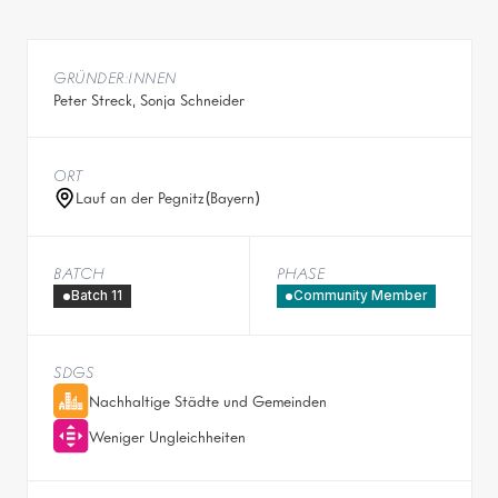
GRÜNDER:INNEN
Peter Streck, Sonja Schneider
ORT
Lauf an der Pegnitz
(
Bayern
)
BATCH
PHASE
Batch 11
Community Member
SDGS
Nachhaltige Städte und Gemeinden
Weniger Ungleichheiten