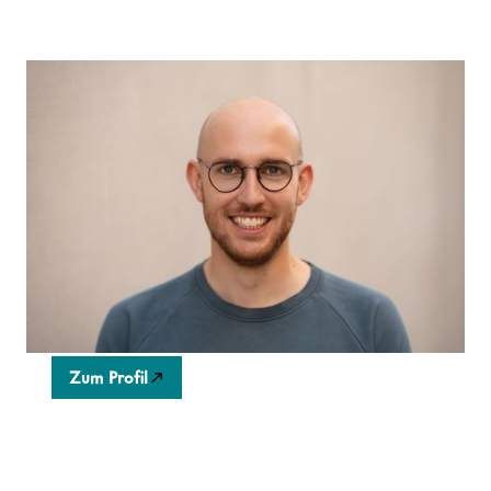
w4rm up
w4rm up liefert Fassadendämmungssets zum
Selberdämmen von privaten Wohnhäusern.
Individuell konfiguriert, digital geplant, verständlich
angeleitet, inklusive erforderlicher Werkzeuge und
Hilfsmittel.
Zum Profil