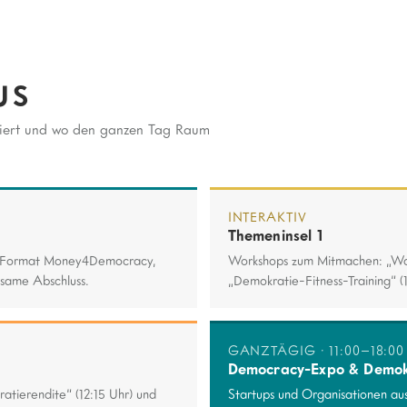
US
ssiert und wo den ganzen Tag Raum
INTERAKTIV
Themeninsel 1
tch-Format Money4Democracy,
Workshops zum Mitmachen: „Wa
nsame Abschluss.
„Demokratie-Fitness-Training“ (1
GANZTÄGIG · 11:00–18:00
Democracy-Expo & Demo
tierendite“ (12:15 Uhr) und
Startups und Organisationen a