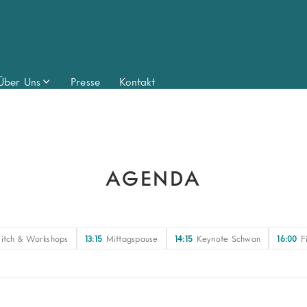
Über Uns
Presse
Kontakt
AGENDA
Pitch & Workshops
13:15
Mittagspause
14:15
Keynote Schwan
16:00
F