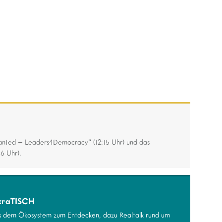
nted – Leaders4Democracy“ (12:15 Uhr) und das
6 Uhr).
kraTISCH
us dem Ökosystem zum Entdecken, dazu Realtalk rund um