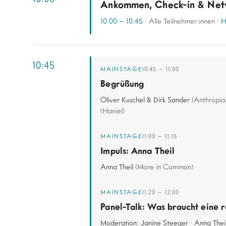
Ankommen, Check-in & Net
10:00 – 10:45
· Alle Teilnehmer:innen ·
H
10:45
MAINSTAGE
10:45 – 11:00
Begrüßung
Oliver Kuschel & Dirk Sander
(Anthropia
(Haniel)
MAINSTAGE
11:00 – 11:15
Impuls: Anna Theil
Anna Theil
(More in Common)
MAINSTAGE
11:20 – 12:00
Panel-Talk: Was braucht eine r
Moderation: Janine Steeger
·
Anna Thei