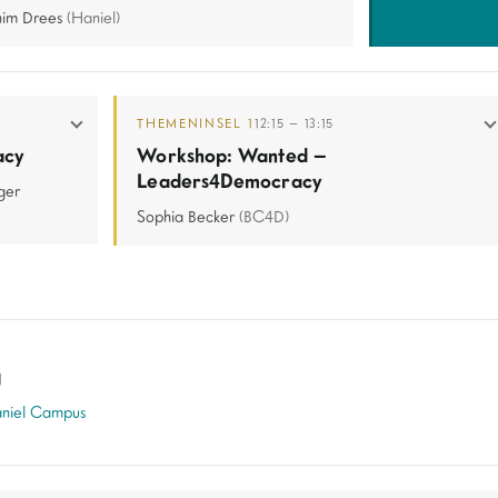
him Drees
(Haniel)
THEMENINSEL 1
12:15 – 13:15
acy
Workshop: Wanted –
Leaders4Democracy
ger
Sophia Becker
(BC4D)
g
niel Campus