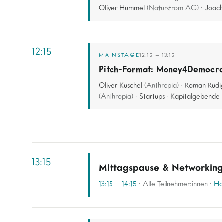
Oliver Hummel
(Naturstrom AG) ·
Joac
12:15
MAINSTAGE
12:15 – 13:15
Pitch-Format: Money4Democr
Oliver Kuschel
(Anthropia) ·
Roman Rüdi
(Anthropia) ·
Startups
·
Kapitalgebende
13:15
Mittagspause & Networkin
13:15 – 14:15
· Alle Teilnehmer:innen ·
Ha