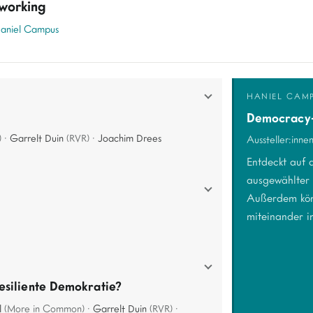
working
aniel Campus
HANIEL CAM
Democracy
) ·
Garrelt Duin
(RVR) ·
Joachim Drees
Aussteller:inne
Entdeckt auf
ausgewählter 
Außerdem kö
miteinander i
esiliente Demokratie?
l
(More in Common) ·
Garrelt Duin
(RVR) ·