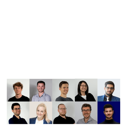
rectify
Wir haben ein Wearable entwickelt, um erstmalig
die genaue Körperhaltung im Alltag zu tracken, ein
smartes Feedback bei falscher Haltung zu geben
und ein Rückentraining basierend auf der täglichen