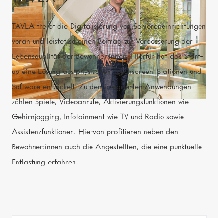
TAVLA treibt die Digitalisierung von Senioreneinrichtungen
voran und leistet so einen Beitrag zur Verbesserung der
Lebensqualität der Bewohner:innen. Hierfür hat das Start-
up eine Lösung aus physischen Touchscreen-Stationen und
Software entwickelt. Zu den integrierten Anwendungen
zählen Spiele, Videoanrufe, Aktivierungsfunktionen wie
Gehirnjogging, Infotainment wie TV und Radio sowie
Assistenzfunktionen. Hiervon profitieren neben den
Bewohner:innen auch die Angestellten, die eine punktuelle
Entlastung erfahren.