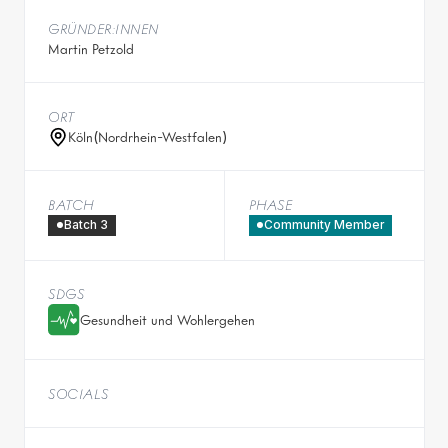
GRÜNDER:INNEN
Martin Petzold
ORT
Köln
(
Nordrhein-Westfalen
)
BATCH
PHASE
Batch 3
Community Member
SDGS
Gesundheit und Wohlergehen
SOCIALS