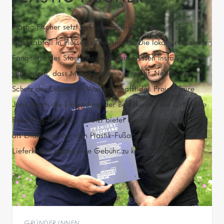
Plastic Fischer setzt auf Low-Tech-Lösungen, um den
Plastikabfall in Flüssen zu verringern. Die lokal produzierten
Fangnetze des Start-ups werden in Flüssen installiert und
verhindern, dass Müll die Meere erreicht. Neben dem
Schutz des Lebens im Wasser schafft das Projekt faire
Jobs durch die Einbindung der Bevölkerung vor Ort in die
Recycling-Prozesse. Zuletzt bietet Plastic Fischer Firmen
als Endkunden an, den Plastik-Fußabdruck ihrer
Lieferketten gegen eine Gebühr zu kompensieren.
GRÜNDER:INNEN