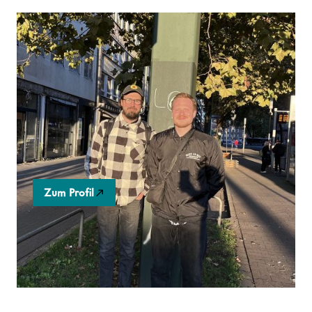
abgeworben.com
Abgeworben.com
demokratisiert das Headhunting:
Arbeitnehmer melden sich an und erhalten direkte
Jobangebote von regionalen Unternehmen. So
fördern wir Chancengleichheit und stärken die
lokale Beschäftigung.
Zum Profil