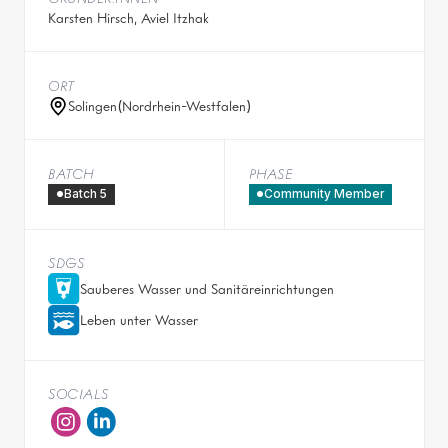
Karsten Hirsch, Aviel Itzhak
ORT
Solingen
(
Nordrhein-Westfalen
)
BATCH
PHASE
Batch 5
Community Member
SDGS
Sauberes Wasser und Sanitär­einrichtungen
Leben unter Wasser
SOCIALS