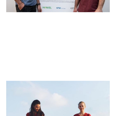
Merijaan
Community-basiertes Upcycling von Plastikmüll in
neue, nachhaltige Produkte, gekoppelt an