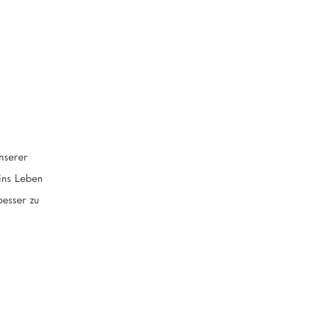
unserer
ins Leben
besser zu