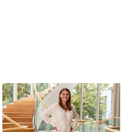
#21DaysOfMeaning
Challenge-App zur präventiven Förderung
mentaler Gesundheit, über die Nutzer:innen
tägliche Impulse und praktische Übungen für mehr