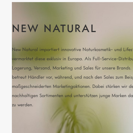
NEW NATURAL
New Natural importiert innovative Naturkosmetik- und Lifes
vermarktet diese exklusiv in Europa. Als Full-Service-Distri
Lagerung, Versand, Marketing und Sales für unsere Brands.
betreut Händler vor, während, und nach den Sales zum Beisp
maßgeschneiderten Marketingaktionen. Dabei stärken wir de
nachhaltigen Sortimenten und unterstützen junge Marken da
zu werden.