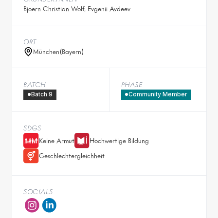
Bjoern Christian Wolf, Evgenii Avdeev
ORT
München
(
Bayern
)
BATCH
PHASE
Batch 9
Community Member
SDGS
Keine Armut
Hochwertige Bildung
Geschlechtergleichheit
SOCIALS