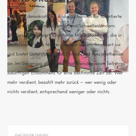
Lendorse demokratisiert Bildungschancen für talentierte
Studierende aus Entwicklungs- und Schwellenländern.
Lendorse identifiziert talentierte MINT-Studenten, die in
Deutschland ihren Master machen wollen, finanziert sie
und bietet Unterstützung bei Finanz- und Karrierethemen
an. Im Gegenzug geben die Studierenden einen Teil ihres
zukünftigen Einkommens für eine bestimmte Zeit ab. Wer
mehr verdient, bezahlt mehr zurück – wer wenig oder
nichts verdient, entsprechend weniger oder nichts.
GRÜNDER:INNEN