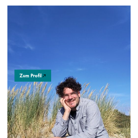
Friday Box
Die robusteKlappbox aus Holz transportiert
Einkäufe, lagert Industriegüter oder dient
alsSitzmöbel - und noch soviel mehr.
Zum Profil