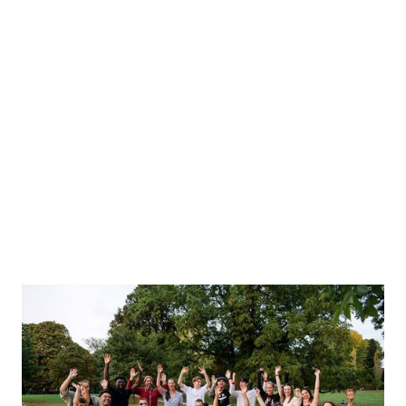
HelpYuu
HelpYuu entwickelt eine Förderungen-as-a-
Service-Plattform. Mit nur einer Anmeldung