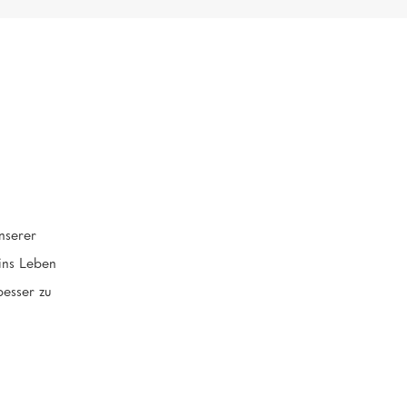
unserer
ins Leben
besser zu