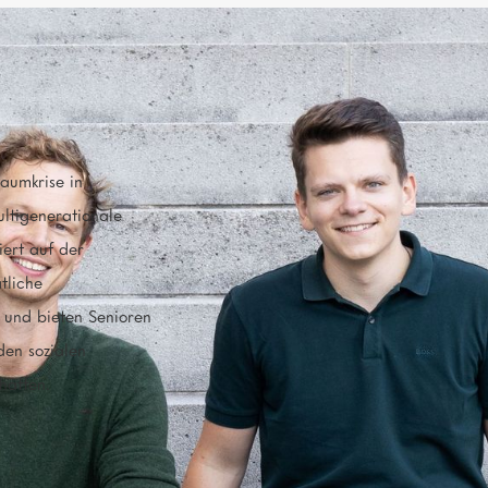
GRÜNDER:INNEN
Darius Göttert, Philipp Bögne
aumkrise in
ltigenerationale
ORT
ert auf der
München
Bayern
(
)
tliche
n und bieten Senioren
den sozialen
BATCH
Batch 12
haffen.
SDGS