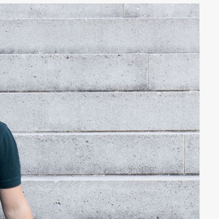
r
PHASE
Scale