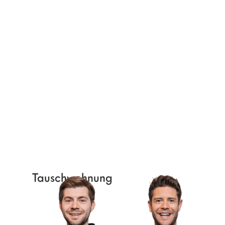
Tauschwohnung
Tauschwohnung ist eine Online-Plattform, die es
Menschen ermöglicht, stressfrei ihre Wohnung zu