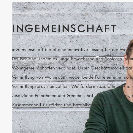
INGEMEINSCHAFT
inGemeinschaft bietet eine innovative Lösung für die Wohnr
Deutschland, indem es junge Erwachsene und Senioren in mu
Wohngemeinschaften verbindet. Unser Geschäftsmodell basi
Vermittlung von Wohnraum, wobei beide Parteien eine mona
Vermittlungsprovision zahlen. Wir fördern soziale Interaktio
zusätzliche Einnahmen und Gemeinschaft. Unser Ziel ist es, 
Zusammenhalt zu stärken und bezahlbaren Wohnraum zu sc