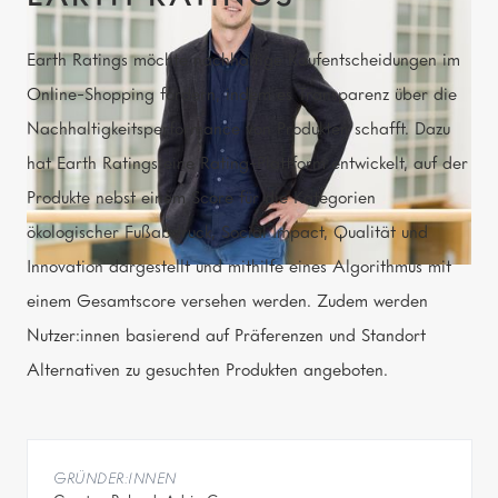
Earth Ratings möchte nachhaltige Kaufentscheidungen im
Online-Shopping fördern, indem es Transparenz über die
Nachhaltigkeitsperformance von Produkten schafft. Dazu
hat Earth Ratings eine Rating-Plattform entwickelt, auf der
Produkte nebst einem Score für die Kategorien
ökologischer Fußabdruck, Social Impact, Qualität und
Innovation dargestellt und mithilfe eines Algorithmus mit
einem Gesamtscore versehen werden. Zudem werden
Nutzer:innen basierend auf Präferenzen und Standort
Alternativen zu gesuchten Produkten angeboten.
GRÜNDER:INNEN