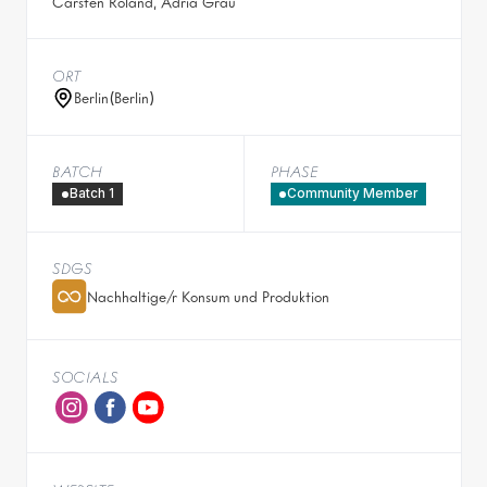
Carsten Roland, Adria Grau
ORT
Berlin
(
Berlin
)
BATCH
PHASE
Batch 1
Community Member
SDGS
Nachhaltige/r Konsum und Produktion
SOCIALS