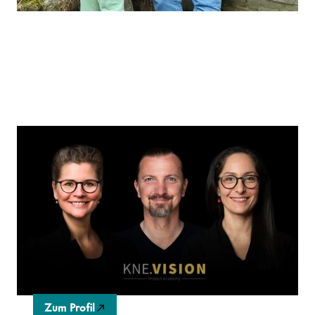
KNE Impact Academy
Die KNE Impact Academy ist eine gemeinnützige E-
Learning-Plattform. Experten erstellen Online-Kurse
zu Nachhaltigkeit, ESG und CSR für Unternehmen
und transformieren damit Wirtschaft und
Gesellschaft.
Zum Profil