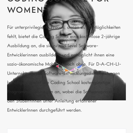
WOMEN
Für unterprivilegierte Frauen, denen es an Möglichkeiten
fehlt, bietet die Coding School eine kostenlose 2-jährige
Ausbildung an, die sie zu mid-level Software-
Entwicklerinnen ausbildet - und ermöglicht ihnen eine
sozio-ökonomische Mobilität nach oben. Für D-A-CH-LI-
Unternehmen, die Software-Entwicklungsdienstleistungen
benötigen, bietet die Coding School kostengünstige
Programmierleistungen an, wobei die Softwareprojekte von
den Studentinnen unter Anleitung erfahrener
EntwicklerInnen durchgeführt werden.