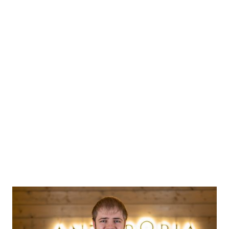
Digi-EP
Digitale Erlebnispädagogik als SaaS ermöglicht