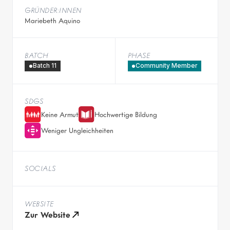
GRÜNDER:INNEN
Mariebeth Aquino
BATCH
PHASE
Batch 11
Community Member
SDGS
Keine Armut
Hochwertige Bildung
Weniger Ungleichheiten
SOCIALS
WEBSITE
Zur Website