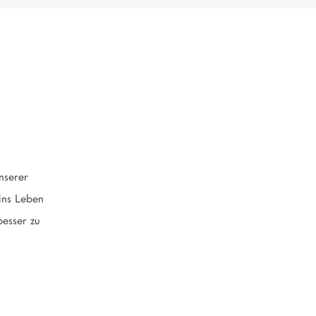
unserer
ins Leben
besser zu