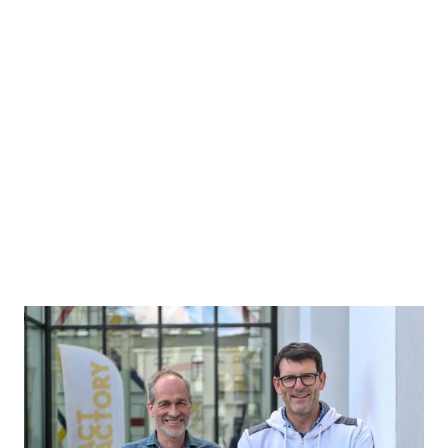
German Volunteers
Nachhaltige und inklusive digitale Infrastruktur für
Volunteering im Sport.