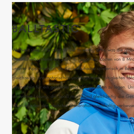
BALLTASTIC
Weltweit sind 80% aller Kinder zu wenig aktiv, was die glob
Gesundheitssysteme bis 2030 mit enormen Kosten von 8 Mrd
unserer App möchten wir Kinder zuhause spielerisch in Be
gleichzeitig ihre motorischen und kognitiven Fähigkeiten fö
Grundstein für ein gesundes und aktives Leben zu legen. Un
innovative Lösung, die Spaß macht und gleichzeitig die Ge
Wohlbefinden der nächsten Generation nachhaltig verbesse