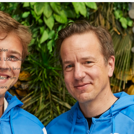
GRÜNDER:INNEN
Lukas Sepp, Martin Wojtasze
alen
. USD belastet. Mit
ORT
wegung bringen und
Unterthingau
Bayern
(
)
rdern, um den
sere App bietet eine
sundheit und das
BATCH
Batch 11
rt.
SDGS