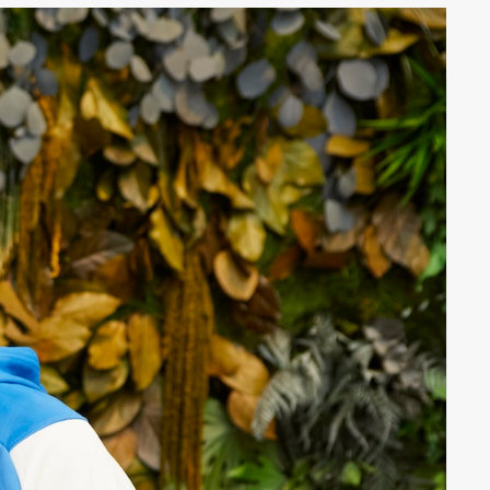
k
PHASE
Community Member